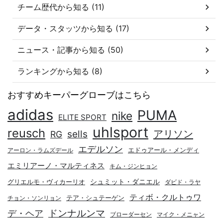
チーム歴代から知る (11)
データ・スタッツから知る (17)
ニュース・記事から知る (50)
ランキングから知る (8)
おすすめキーパーグローブはこちら
adidas
PUMA
nike
ELITE SPORT
uhlsport
reusch
アリソン
sells
RG
エデルソン
エドゥアール・メンディ
アーロン・ラムズデール
エミリアーノ・マルティネス
キム・ジンヒョン
シュミット・ダニエル
グリエルモ・ヴィカーリオ
ダビド・ラヤ
ティボ・クルトゥワ
テア・シュテーゲン
チョン・ソンリョン
デ・ヘア
ドンナルンマ
ブローダーセン
マイク・メニャン