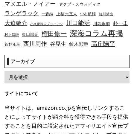
マヌエル・ノイアー
ヤクブ・スウォビィク
ランゲラック
上福元直人
一森純
中村航輔
前川黛也
川口能活
大迫敬介
朴一圭
川島永嗣
小久保玲央ブライアン
深海コラム再掲
権田修一
東口順昭
村上昌謙
高丘陽平
西川周作
谷晃生
鈴木彩艶
菅野孝憲
アーカイブ
サイトについて
当サイトは、amazon.co.jpを宣伝しリンクするこ
とによってサイトが紹介料を獲得できる手段を提供
することを目的に設定されたアフィリエイト宣伝プ