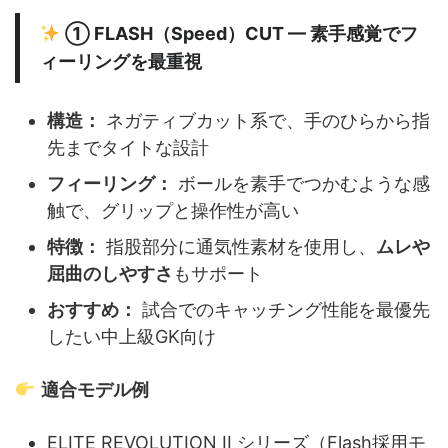
①
FLASH（Speed）CUT
— 素手感覚でフ
ィーリングを最重視
構造：
ネガティブカット系で、手のひらから指
先までタイトな設計
フィーリング：
ボールを素手でつかむような感
触で、グリップと操作性が高い
特徴：
指股部分に通気性素材を使用し、
ムレや
屈曲のしやすさ
もサポート
おすすめ：
試合でのキャッチング性能を最優先
したい中上級GK向け
適合モデル例
ELITE REVOLUTION II シリーズ（Flash採用モ