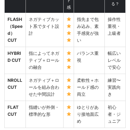
ト
る？
感
FLASH
ネガティブカッ
指先まで包
操作性
（Spee
ト系でタイト設
み込み、素
重視・
d）
計
手感覚が強
上級者
CUT
い
HYBRI
指によってネガ
バランス重
幅広い
D CUT
ティブ＋ロール
視
レベル
の融合
で安心
NROLL
ネガティブ＋ロ
柔軟性＋ホ
練習〜
CUT
ールを組み合わ
ールド感の
実践向
せた中間設計
両立
き
FLAT
指縫いが外側・
ゆとりがあ
初心
CUT
標準的な形
り接地面広
者・ジ
め
ュニア