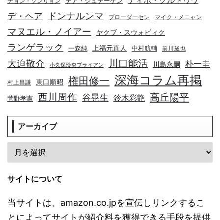
ティボ・クルトゥワ
テア・シュテーゲン
チョン・ソンリョン
デ・ヘア
ドンナルンマ
ブローダーセン
マイク・メニャン
マヌエル・ノイアー
ヤクブ・スウォビィク
ランゲラック
上福元直人
一森純
中村航輔
前川黛也
川口能活
大迫敬介
朴一圭
川島永嗣
小久保玲央ブライアン
深海コラム再掲
権田修一
東口順昭
村上昌謙
高丘陽平
西川周作
谷晃生
鈴木彩艶
菅野孝憲
アーカイブ
サイトについて
当サイトは、amazon.co.jpを宣伝しリンクするこ
とによってサイトが紹介料を獲得できる手段を提供