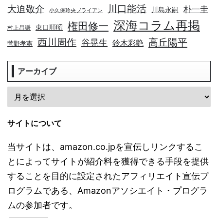
川口能活
大迫敬介
朴一圭
川島永嗣
小久保玲央ブライアン
深海コラム再掲
権田修一
東口順昭
村上昌謙
高丘陽平
西川周作
谷晃生
鈴木彩艶
菅野孝憲
アーカイブ
サイトについて
当サイトは、amazon.co.jpを宣伝しリンクするこ
とによってサイトが紹介料を獲得できる手段を提供
することを目的に設定されたアフィリエイト宣伝プ
ログラムである、Amazonアソシエイト・プログラ
ムの参加者です。