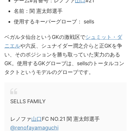
チーム#背番号：レノファ
山口
#21
名前：関 憲太郎選手
使用するキーパーグローブ： sells
ベガルタ仙台というGKの激戦区で
シュミット・ダ
ニエル
や六反、シュナイダー潤之介らと正GKを争
い、そのポジションを勝ち取っていた実力のある
GK。使用するGKグローブは、sellsのトータルコン
タクトというモデルのグローブです。
SELLS FAMILY
レノファ
山口
FC NO.21 関 憲太郎選手
@renofayamaguchi