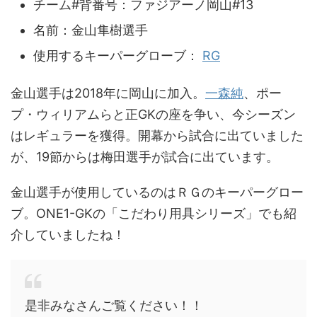
チーム#背番号：ファジアーノ岡山#13
名前：金山隼樹選手
使用するキーパーグローブ：
RG
金山選手は2018年に岡山に加入。
一森純
、ポー
プ・ウィリアムらと正GKの座を争い、今シーズン
はレギュラーを獲得。開幕から試合に出ていました
が、19節からは梅田選手が試合に出ています。
金山選手が使用しているのはＲＧのキーパーグロー
ブ。ONE1-GKの「こだわり用具シリーズ」でも紹
介していましたね！
是非みなさんご覧ください！！