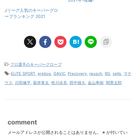
Jリーグ人気のキーパーグロ
ーブランキング 2021
-
プロ選手のキーパーグローブ
-
ELITE SPORT
,
erebos
,
GAViC
,
Precovery
,
reusch
,
RG
,
sells
,
マテ
ウス
,
川田修平
,
新井章太
,
牲川歩見
,
田中雄大
,
金山隼樹
,
関憲太郎
comment
メールアドレスが公開されることはありません。
※
が付いてい