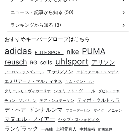
ニュース・記事から知る (50)
ランキングから知る (8)
おすすめキーパーグローブはこちら
adidas
PUMA
nike
ELITE SPORT
uhlsport
reusch
アリソン
sells
RG
エデルソン
エドゥアール・メンディ
アーロン・ラムズデール
エミリアーノ・マルティネス
キム・ジンヒョン
シュミット・ダニエル
グリエルモ・ヴィカーリオ
ダビド・ラヤ
ティボ・クルトゥワ
テア・シュテーゲン
チョン・ソンリョン
デ・ヘア
ドンナルンマ
ブローダーセン
マイク・メニャン
マヌエル・ノイアー
ヤクブ・スウォビィク
ランゲラック
上福元直人
一森純
中村航輔
前川黛也