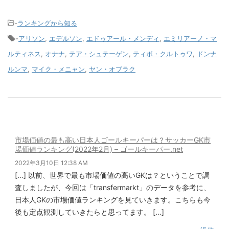
-
ランキングから知る
-
アリソン
,
エデルソン
,
エドゥアール・メンディ
,
エミリアーノ・マ
ルティネス
,
オナナ
,
テア・シュテーゲン
,
ティボ・クルトゥワ
,
ドンナ
ルンマ
,
マイク・メニャン
,
ヤン・オブラク
市場価値の最も高い日本人ゴールキーパーは？サッカーGK市
場価値ランキング(2022年2月) – ゴールキーパー.net
2022年3月10日 12:38 AM
[…] 以前、世界で最も市場価値の高いGKは？ということで調
査しましたが、今回は「transfermarkt」のデータを参考に、
日本人GKの市場価値ランキングを見ていきます。こちらも今
後も定点観測していきたらと思ってます。 […]