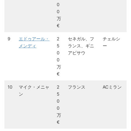
0
0
万
€
9
エドゥアール・
2
セネガル、フ
チェルシ
メンディ
5
ランス、ギニ
ー
0
アビサウ
0
万
€
10
マイク・メニャ
2
フランス
ACミラン
ン
5
0
0
万
€