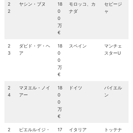
2
ヤシン・ブヌ
18
モロッコ、カ
セビージ
2
0
ナダ
ャ
0
万
€
2
ダビド・デ・ヘ
18
スペイン
マンチェ
3
ア
0
スターU
0
万
€
2
マヌエル・ノイ
18
ドイツ
バイエル
4
アー
0
ン
0
万
€
2
ピエルルイジ・
17
イタリア
トッテナ