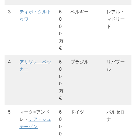
3
ティボ・クルト
6
ベルギー
レアル・
ゥワ
0
マドリー
0
ド
0
万
€
4
アリソン・ベッ
6
ブラジル
リバプー
カー
0
ル
0
0
万
€
5
マーク=アンド
6
ドイツ
バルセロ
レ・
テア・シュ
0
ナ
テーゲン
0
0