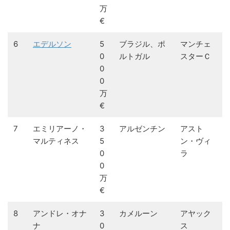
万
€
6
エデルソン
5
ブラジル、ポ
マンチェ
0
ルトガル
スターＣ
0
0
万
€
7
エミリアーノ・
3
アルゼンチン
アスト
マルティネス
5
ン・ヴィ
0
ラ
0
万
€
8
アンドレ・オナ
3
カメルーン
アヤック
ナ
0
ス