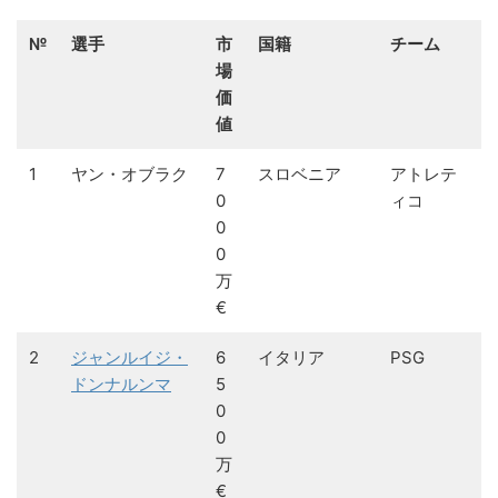
№
選手
市
国籍
チーム
場
価
値
1
ヤン・オブラク
7
スロベニア
アトレテ
0
ィコ
0
0
万
€
2
ジャンルイジ・
6
イタリア
PSG
ドンナルンマ
5
0
0
万
€