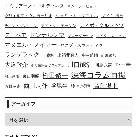
エミリアーノ・マルティネス
キム・ジンヒョン
シュミット・ダニエル
グリエルモ・ヴィカーリオ
ダビド・ラヤ
ティボ・クルトゥワ
テア・シュテーゲン
チョン・ソンリョン
デ・ヘア
ドンナルンマ
ブローダーセン
マイク・メニャン
マヌエル・ノイアー
ヤクブ・スウォビィク
ランゲラック
上福元直人
一森純
中村航輔
前川黛也
川口能活
大迫敬介
朴一圭
川島永嗣
小久保玲央ブライアン
深海コラム再掲
権田修一
東口順昭
村上昌謙
高丘陽平
西川周作
谷晃生
鈴木彩艶
菅野孝憲
アーカイブ
サイトについて