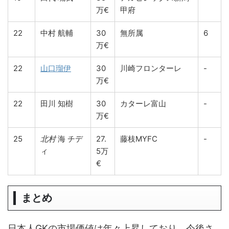
万€
甲府
22
中村 航輔
30
無所属
6
万€
22
山口瑠伊
30
川崎フロンターレ
-
万€
22
田川 知樹
30
カターレ富山
-
万€
25
北村
海 チデ
27.
藤枝MYFC
-
ィ
5万
€
まとめ
日本人GKの市場価値は年々上昇しており、今後さ