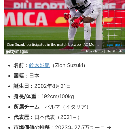
名前
：
鈴木彩艶
（Zion Suzuki）
国籍
：日本
誕生日
：2002年8月21日
身長/体重
：192cm/100kg
所属チーム
：パルマ（イタリア）
代表歴
：日本代表（2021～）
市場価値の推移
：2023年 27.5万ユーロ →