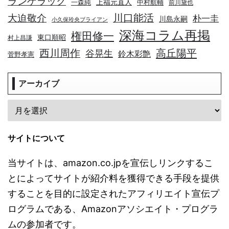
ランゲラック
上福元直人
一森純
中村航輔
前川黛也
川口能活
大迫敬介
朴一圭
川島永嗣
小久保玲央ブライアン
深海コラム再掲
権田修一
東口順昭
村上昌謙
高丘陽平
西川周作
谷晃生
鈴木彩艶
菅野孝憲
アーカイブ
サイトについて
当サイトは、amazon.co.jpを宣伝しリンクするこ
とによってサイトが紹介料を獲得できる手段を提供
することを目的に設定されたアフィリエイト宣伝プ
ログラムである、Amazonアソシエイト・プログラ
ムの参加者です。