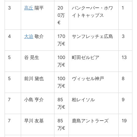
3
高丘
陽平
20
バンクーバー・ホワ
1
0万
イトキャップス
€
4
大迫
敬介
170
サンフレッチェ広島
3
万€
5
谷 晃生
100
町田ゼルビア
13
万€
5
前川 黛也
100
ヴィッセル神戸
8
万€
7
小島 亨介
85
柏レイソル
9
万€
7
早川 友基
85
鹿島アントラーズ
19
万€