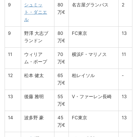
9
シュミッ
80
名古屋グランパス
2
ト・ダニエ
万€
ル
9
野澤 大志ブ
80
FC東京
13
ランドン
万€
11
ウィリア
70
横浜F・マリノス
11
ム・ポープ
万€
12
松本 健太
65
柏レイソル
-
万€
13
後藤 雅明
55
V・ファーレン長崎
13
万€
14
波多野 豪
45
FC東京
13
万€