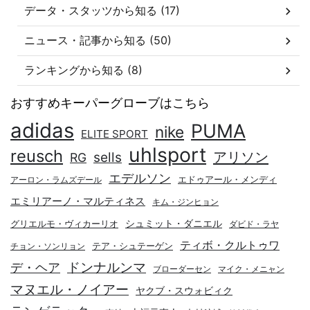
データ・スタッツから知る (17)
ニュース・記事から知る (50)
ランキングから知る (8)
おすすめキーパーグローブはこちら
adidas
PUMA
nike
ELITE SPORT
uhlsport
reusch
アリソン
sells
RG
エデルソン
エドゥアール・メンディ
アーロン・ラムズデール
エミリアーノ・マルティネス
キム・ジンヒョン
シュミット・ダニエル
グリエルモ・ヴィカーリオ
ダビド・ラヤ
ティボ・クルトゥワ
テア・シュテーゲン
チョン・ソンリョン
デ・ヘア
ドンナルンマ
ブローダーセン
マイク・メニャン
マヌエル・ノイアー
ヤクブ・スウォビィク