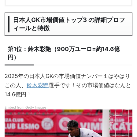
日本人GK市場価値
トップ3 の詳細プロフ
ィールと特徴
第1位：鈴木彩艶（900万ユーロ=約14.6億
円）
2025年の日本人GKの市場価値ナンバー１はやはり
この人、
鈴木彩艶
選手です！その市場価値はなんと
14.6億円！
Embed from Getty Images