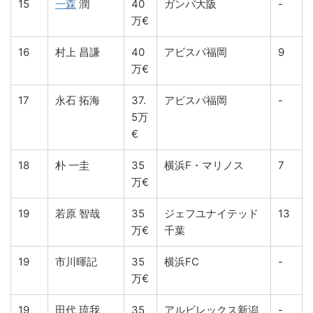
15
一森
潤
40
ガンバ大阪
-
万€
16
村上 昌謙
40
アビスパ福岡
9
万€
17
永石 拓海
37.
アビスパ福岡
-
5万
€
18
朴 一圭
35
横浜F・マリノス
7
万€
19
若原 智哉
35
ジェフユナイテッド
13
万€
千葉
19
市川暉記
35
横浜FC
-
万€
19
田代 琉我
35
アルビレックス新潟
-