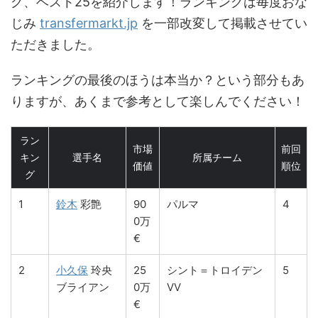
グ、ベスト25を紹介します！ランキングは毎度おな
じみ
transfermarkt.jp
を一部改変して掲載させてい
ただきました。
ランキングの最後のほうは本当か？という部分もあ
りますが、あくまで参考として楽しんでください！
ラン
市場
前回
キン
選手名
所属チーム
価値
順位
グ
1
鈴木
彩艶
90
パルマ
4
0万
€
2
小久保
玲央
25
シント＝トロイデン
5
ブライアン
0万
VV
€