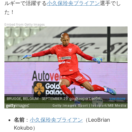
ルギーで活躍する
小久保玲央ブライアン
選手でし
た！
Embed from Getty Images
名前
：
小久保玲央ブライアン
（LeoBrian
Kokubo）