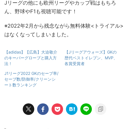
Jリーグの他にも欧州リーグやカップ戦はもちろ
ん、野球やF1も視聴可能です！
※2022年2月から残念ながら無料体験<トライアル>
はなくなってしまいました。
【adidas】【広島】大迫敬介
【Jリーグアウォーズ】GKの
のキーパーグローブと購入方
歴代ベストイレブン、MVP、
法！
各賞受賞者
J1リーグ2022 GKのセーブ率/
セーブ数/防御率/クリーンシ
ート数ランキング