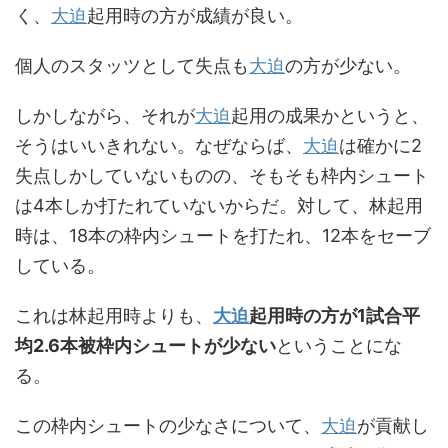
く、
大迫
起用時の方が成績が良い。
個人のスタッツとして失点も
大迫
の方が少ない。
しかしながら、それが
大迫
起用の成果かというと、
そうはいいきれない。なぜならば、
大迫
は確かに2
失点しかしていないものの、そもそも枠内シュート
は4本しか打たれていないからだ。対して、林起用
時は、18本の枠内シュートを打たれ、12本をセーブ
している。
これは林起用時よりも、
大迫
起用時の方が1試合平
均2.6本被枠内シュートが少ない
ということにな
る。
この枠内シュートの少なさについて、
大迫
が貢献し