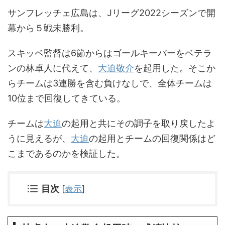
サンフレッチェ広島は、Jリーグ2022シーズンで開
幕から５戦未勝利。
スキッベ監督は6節からはゴールキーパーをベテラ
ンの林卓人に代えて、
大迫敬介
を起用した。そこか
らチームは3連勝を含む負けなしで、全体チームは
10位まで回復してきている。
チームは
大迫
の起用と共にその調子を取り戻したよ
うに見えるが、
大迫
の起用とチームの回復関係はど
こまであるのかを検証した。
目次
[
表示
]