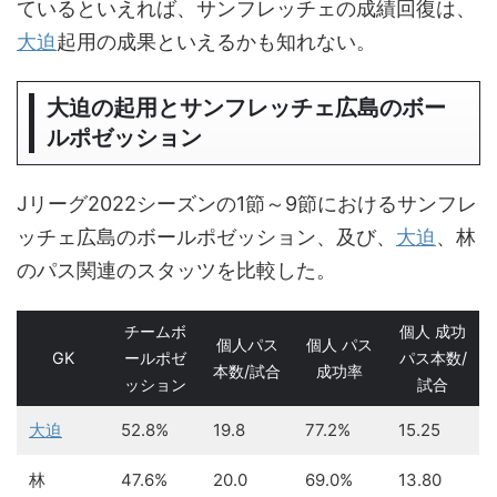
ているといえれば、サンフレッチェの成績回復は、
大迫
起用の成果といえるかも知れない。
大迫の起用とサンフレッチェ広島のボー
ルポゼッション
Jリーグ2022シーズンの1節～9節におけるサンフレ
ッチェ広島のボールポゼッション、及び、
大迫
、林
のパス関連のスタッツを比較した。
チームボ
個人 成功
個人パス
個人 パス
GK
ールポゼ
パス本数/
本数/試合
成功率
ッション
試合
大迫
52.8%
19.8
77.2%
15.25
林
47.6%
20.0
69.0%
13.80