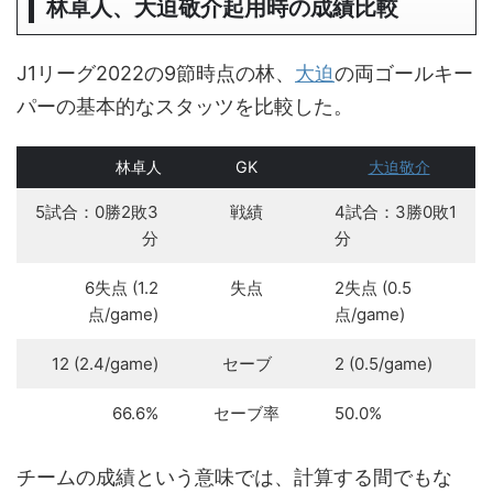
林卓人、大迫敬介起用時の成績比較
J1リーグ2022の9節時点の林、
大迫
の両ゴールキー
パーの基本的なスタッツを比較した。
林卓人
GK
大迫敬介
5試合：0勝2敗3
戦績
4試合：3勝0敗1
分
分
6失点 (1.2
失点
2失点 (0.5
点/game)
点/game)
12 (2.4/game)
セーブ
2 (0.5/game)
66.6%
セーブ率
50.0%
チームの成績という意味では、計算する間でもな