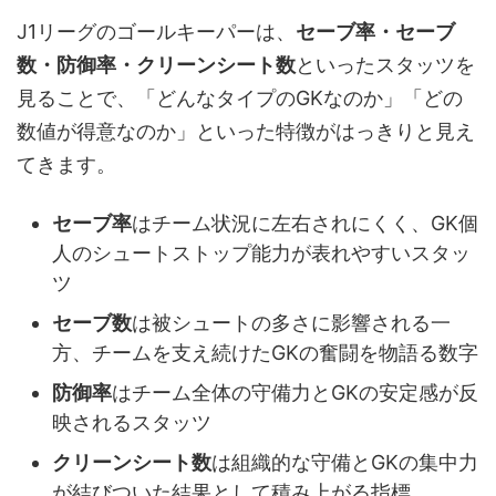
J1リーグのゴールキーパーは、
セーブ率・セーブ
数・防御率・クリーンシート数
といったスタッツを
見ることで、「どんなタイプのGKなのか」「どの
数値が得意なのか」といった特徴がはっきりと見え
てきます。
セーブ率
はチーム状況に左右されにくく、GK個
人のシュートストップ能力が表れやすいスタッ
ツ
セーブ数
は被シュートの多さに影響される一
方、チームを支え続けたGKの奮闘を物語る数字
防御率
はチーム全体の守備力とGKの安定感が反
映されるスタッツ
クリーンシート数
は組織的な守備とGKの集中力
が結びついた結果として積み上がる指標