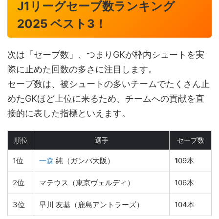
J1リーグセーブ数ランキング
2025 ベスト3！
次は「セーブ数」、つまりGKが枠内シュートを実
際に止めた回数の多さに注目します。
セーブ数は、被シュートの多いチームでたくさん止
めたGKほど上位に来るため、チームへの貢献を直
接的に表した指標といえます。
順位
選手
セーブ数
1位
一森
純（ガンバ大阪）
1
09本
2位
マテウス（東京ヴェルディ）
106本
3位
早川 友基（鹿島アントラーズ）
104本