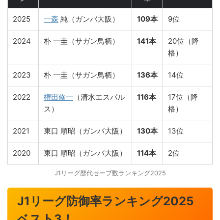
2025
一森
純（ガンバ大阪）
109本
9位
2024
朴 一圭（サガン鳥栖）
141本
20位（降
格）
2023
朴 一圭（サガン鳥栖）
136本
14位
2022
権田修一
（清水エスパル
116本
17位（降
ス）
格）
2021
東口 順昭（ガンバ大阪）
130本
13位
2020
東口 順昭（ガンバ大阪）
114本
2位
J1リーグ歴代セーブ数ランキング2025
J1リーグ防御率ランキング2025
ベスト3！