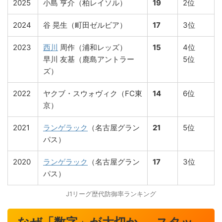
2025
小島 亨介（柏レイソル）
19
2位
2024
谷 晃生（町田ゼルビア）
17
3位
2023
西川
周作（浦和レッズ）
15
4位
早川 友基（鹿島アントラー
5位
ズ）
2022
ヤクブ・スウォヴィク（FC東
14
6位
京）
2021
ランゲラック
（名古屋グラン
21
5位
パス）
2020
ランゲラック
（名古屋グラン
17
3位
パス）
J1リーグ歴代防御率ランキング