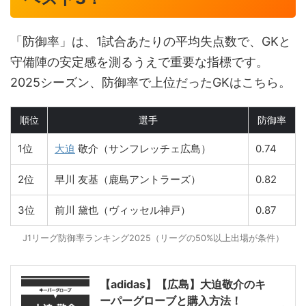
「防御率」は、1試合あたりの平均失点数で、GKと
守備陣の安定感を測るうえで重要な指標です。
2025シーズン、防御率で上位だったGKはこちら。
順位
選手
防御率
1位
大迫
敬介（サンフレッチェ広島）
0.74
2位
早川 友基（鹿島アントラーズ）
0.82
3位
前川 黛也（ヴィッセル神戸）
0.87
J1リーグ防御率ランキング2025（リーグの50%以上出場が条件）
【adidas】【広島】大迫敬介のキ
ーパーグローブと購入方法！