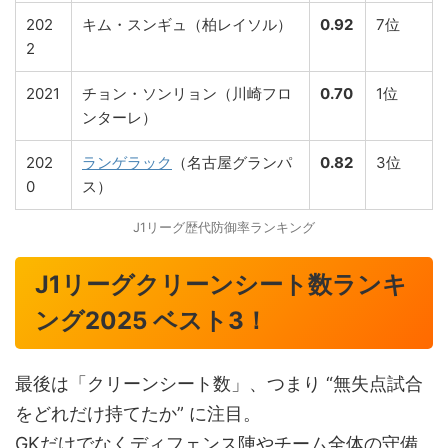
202
キム・スンギュ（柏レイソル）
0.92
7位
2
2021
チョン・ソンリョン（川崎フロ
0.70
1位
ンターレ）
202
ランゲラック
（名古屋グランパ
0.82
3位
0
ス）
J1リーグ歴代防御率ランキング
J1リーグクリーンシート数ランキ
ング2025 ベスト3！
最後は「クリーンシート数」、つまり “無失点試合
をどれだけ持てたか” に注目。
GKだけでなくディフェンス陣やチーム全体の守備