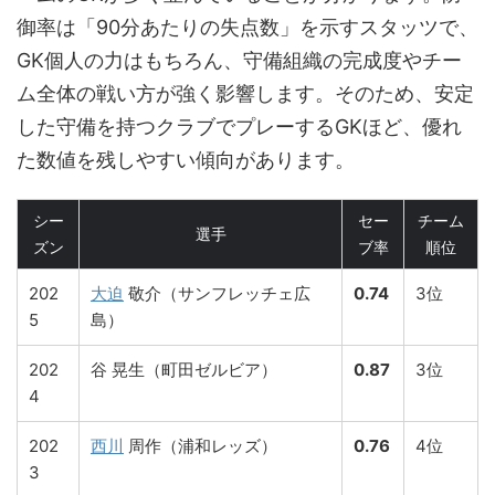
御率は「90分あたりの失点数」を示すスタッツで、
GK個人の力はもちろん、守備組織の完成度やチー
ム全体の戦い方が強く影響します。そのため、安定
した守備を持つクラブでプレーするGKほど、優れ
た数値を残しやすい傾向があります。
シー
セー
チーム
選手
ズン
ブ率
順位
202
大迫
敬介（サンフレッチェ広
0.74
3位
5
島）
202
谷 晃生（町田ゼルビア）
0.87
3位
4
202
西川
周作（浦和レッズ）
0.76
4位
3