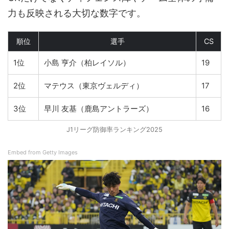
力も反映される大切な数字です。
順位
選手
CS
1位
小島 亨介（柏レイソル）
19
2位
マテウス（東京ヴェルディ）
17
3位
早川 友基（鹿島アントラーズ）
16
J1リーグ防御率ランキング2025
Embed from Getty Images