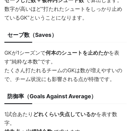
セーブした数 ÷ 被枠内シュート数
で算出します。
数字が高いほど“打たれたシュートをしっかり止め
ているGK”ということになります。
セーブ数（Saves）
GKが1シーズンで
何本のシュートを止めたか
を表
す“純粋な本数”です。
たくさん打たれるチームのGKは数が増えやすいの
で、チーム状況にも影響される点が特徴です。
防御率（Goals Against Average）
1試合あたり
どれくらい失点しているか
を表す数
字。