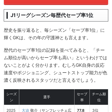
J1リーグシーズン毎歴代セーブ率1位
歴史を振り返ると、毎シーズン「セーブ率1位」に
輝くGKは、その年の守護神とも言えます。
歴代のセーブ率1位の記録を並べてみると、「チー
ム順位が高いからセーブ率も高い」というわけでは
ないことがよく分かります。むしろGK自身の反応
速度やポジショニング、シュートストップ能力が色
濃く反映されるスタッツだと言えるでしょう。
シーズ
セーブ
チーム順
選手
ン
率
位
2025
大迫
敬介（サンフレッチェ広
77.8
3位