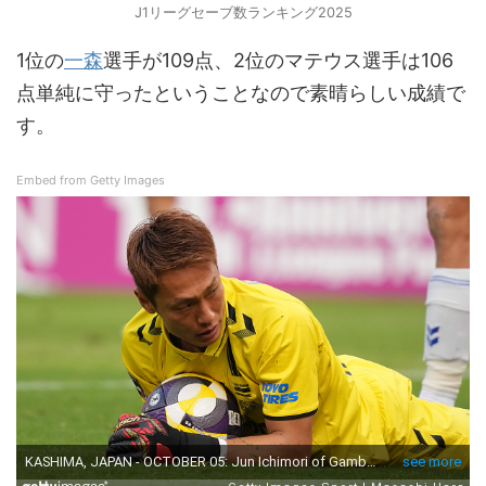
J1リーグセーブ数ランキング2025
1位の
一森
選手が109点、2位のマテウス選手は106
点単純に守ったということなので素晴らしい成績で
す。
Embed from Getty Images