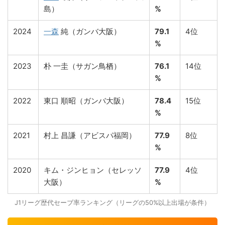
島）
%
2024
一森
純（ガンバ大阪）
79.1
4位
%
2023
朴 一圭（サガン鳥栖）
76.1
14位
%
2022
東口 順昭（ガンバ大阪）
78.4
15位
%
2021
村上 昌謙（アビスパ福岡）
77.9
8位
%
2020
キム・ジンヒョン（セレッソ
77.9
4位
大阪）
%
J1リーグ歴代セーブ率ランキング（リーグの50%以上出場が条件）