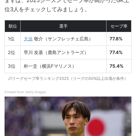
まずは、2025シーズンでセーブ率が高かったGK上
位3人をチェックしてみましょう。
順位
選手
セーブ率
1位
大迫
敬介（サンフレッチェ広島）
77.8%
2位
早川 友基（鹿島アントラーズ）
77.4%
3位
朴一圭（横浜Fマリノス）
75.4%
J1リーグセーブ率ランキング2025（リーグの50%以上出場が条件）
Embed from Getty Images