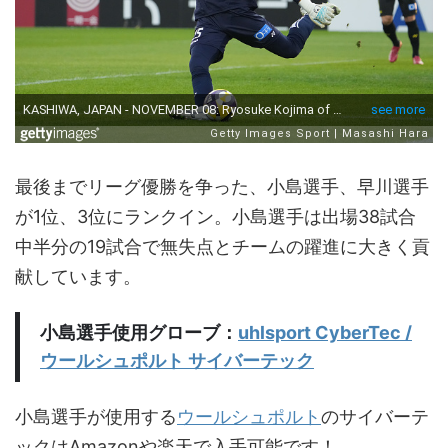
最後までリーグ優勝を争った、小島選手、早川選手
が1位、3位にランクイン。小島選手は出場38試合
中半分の19試合で無失点とチームの躍進に大きく貢
献しています。
小島選手使用グローブ：
uhlsport CyberTec /
ウールシュポルト サイバーテック
小島選手が使用する
ウールシュポルト
のサイバーテ
ックはAmazonや楽天で入手可能です！