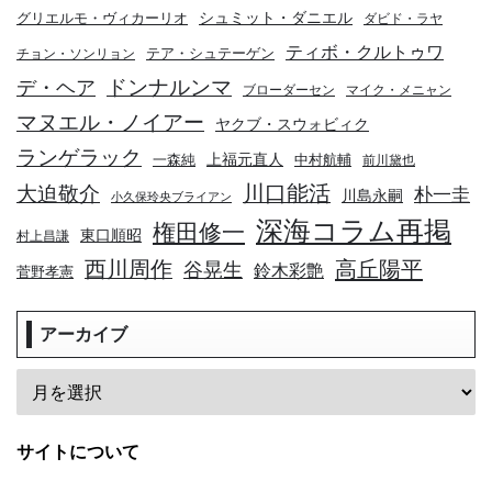
シュミット・ダニエル
グリエルモ・ヴィカーリオ
ダビド・ラヤ
ティボ・クルトゥワ
テア・シュテーゲン
チョン・ソンリョン
デ・ヘア
ドンナルンマ
ブローダーセン
マイク・メニャン
マヌエル・ノイアー
ヤクブ・スウォビィク
ランゲラック
上福元直人
一森純
中村航輔
前川黛也
川口能活
大迫敬介
朴一圭
川島永嗣
小久保玲央ブライアン
深海コラム再掲
権田修一
東口順昭
村上昌謙
高丘陽平
西川周作
谷晃生
鈴木彩艶
菅野孝憲
アーカイブ
サイトについて