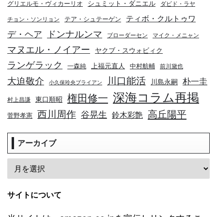
シュミット・ダニエル
グリエルモ・ヴィカーリオ
ダビド・ラヤ
ティボ・クルトゥワ
テア・シュテーゲン
チョン・ソンリョン
デ・ヘア
ドンナルンマ
ブローダーセン
マイク・メニャン
マヌエル・ノイアー
ヤクブ・スウォビィク
ランゲラック
上福元直人
一森純
中村航輔
前川黛也
川口能活
大迫敬介
朴一圭
川島永嗣
小久保玲央ブライアン
深海コラム再掲
権田修一
東口順昭
村上昌謙
高丘陽平
西川周作
谷晃生
鈴木彩艶
菅野孝憲
アーカイブ
サイトについて