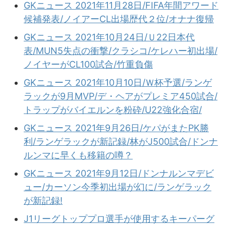
GKニュース 2021年11月28日/FIFA年間アワード
候補発表/ノイアーCL出場歴代２位/オナナ復帰
GKニュース 2021年10月24日/Ｕ22日本代
表/MUN5失点の衝撃/クラシコ/ケレハー初出場/
ノイヤーがCL100試合/竹重負傷
GKニュース 2021年10月10日/Ｗ杯予選/ランゲ
ラックが9月MVP/デ・ヘアがプレミア450試合/
トラップがバイエルンを粉砕/U22強化合宿/
GKニュース 2021年9月26日/ケパがまたPK勝
利/ランゲラックが新記録/林がJ500試合/ドンナ
ルンマに早くも移籍の噂？
GKニュース 2021年9月12日/ドンナルンマデビ
ュー/カーソン今季初出場が幻に/ランゲラック
が新記録!
J1リーグトッププロ選手が使用するキーパーグ