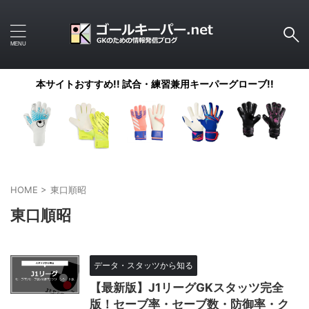
本サイトおすすめ!! 試合・練習兼用キーパーグローブ!!
HOME
>
東口順昭
東口順昭
データ・スタッツから知る
【最新版】J1リーグGKスタッツ完全
版！セーブ率・セーブ数・防御率・ク