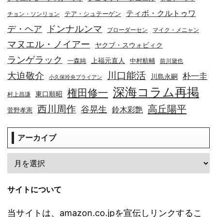
ティボ・クルトゥワ
テア・シュテーゲン
チョン・ソンリョン
デ・ヘア
ドンナルンマ
ブローダーセン
マイク・メニャン
マヌエル・ノイアー
ヤクブ・スウォビィク
ランゲラック
上福元直人
一森純
中村航輔
前川黛也
川口能活
大迫敬介
朴一圭
川島永嗣
小久保玲央ブライアン
深海コラム再掲
権田修一
東口順昭
村上昌謙
高丘陽平
西川周作
谷晃生
鈴木彩艶
菅野孝憲
アーカイブ
サイトについて
当サイトは、amazon.co.jpを宣伝しリンクするこ