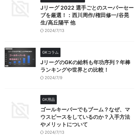
Jリーグ 2022 選手ごとのスーパーセー
ブを厳選！：西川周作/権田修一/谷晃
生/高丘陽平 他
2024/7/13
GKコラム
JリーグのGKの給料も年功序列？年棒
ランキングや世界との比較！
2024/7/9
GK用品
ゴールキーパーでもブーム？なぜ、マ
ウスピースをしているのか？入手方法
やメリットについて
2024/7/13